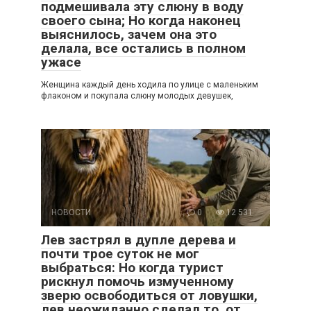
подмешивала эту слюну в воду
своего сына; Но когда наконец
выяснилось, зачем она это
делала, все остались в полном
ужасе
Женщина каждый день ходила по улице с маленьким
флаконом и покупала слюну молодых девушек,
НОВОСТИ
0
12 531
Лев застрял в дупле дерева и
почти трое суток не мог
выбраться: Но когда турист
рискнул помочь измученному
зверю освободиться от ловушки,
лев неожиданно сделал то, от