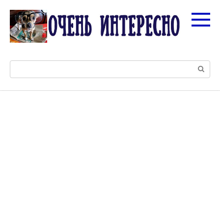
Перейти
к
контенту
Поиск: