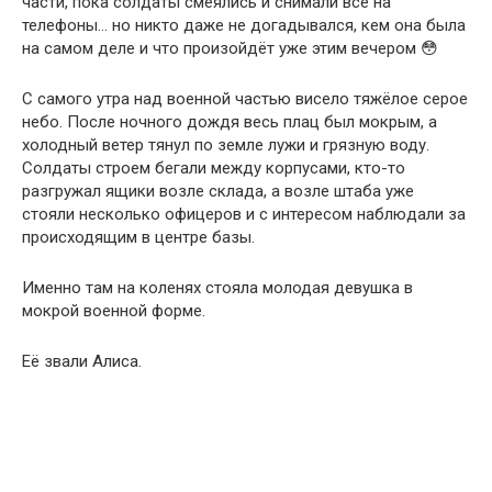
части, пока солдаты смеялись и снимали всё на
телефоны… но никто даже не догадывался, кем она была
на самом деле и что произойдёт уже этим вечером 😳
С самого утра над военной частью висело тяжёлое серое
небо. После ночного дождя весь плац был мокрым, а
холодный ветер тянул по земле лужи и грязную воду.
Солдаты строем бегали между корпусами, кто-то
разгружал ящики возле склада, а возле штаба уже
стояли несколько офицеров и с интересом наблюдали за
происходящим в центре базы.
Именно там на коленях стояла молодая девушка в
мокрой военной форме.
Её звали Алиса.