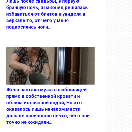
Лишь после свадьбы, в первую
брачную ночь, я наконец решилась
избавиться от бинтов и увидела в
зеркале то, от чего у меня
подкосились ноги…
Жена застала мужа с любовницей
прямо в собственной кровати и
облила их грязной водой; Но это
оказалось лишь началом мести —
дальше произошло нечто, чего они
точно не ожидали…