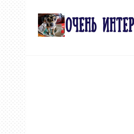
Перейти
к
контенту