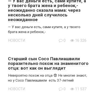
— У вас деньги есть, сами купите, а
у твоего брата жена и ребенок,-
неожиданно сказала мама: через
несколько дней случилось
неожиданное
— У вас деньги есть, сами купите, а у твоего
брата жена и ребенок,-
НОВОСТИ
0
16 326
Старший сын Сосо Павлиашвили
поразительно похож на знаменитого
отца: вот как он выглядит
Невероятно похож на отца 😨 Не многие знают,
но у Сосо Павлиашвили есть 37-летний
НОВОСТИ
0
11 537