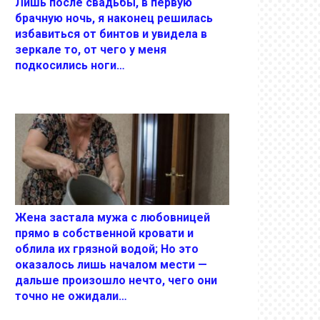
Лишь после свадьбы, в первую
брачную ночь, я наконец решилась
избавиться от бинтов и увидела в
зеркале то, от чего у меня
подкосились ноги…
Жена застала мужа с любовницей
прямо в собственной кровати и
облила их грязной водой; Но это
оказалось лишь началом мести —
дальше произошло нечто, чего они
точно не ожидали…