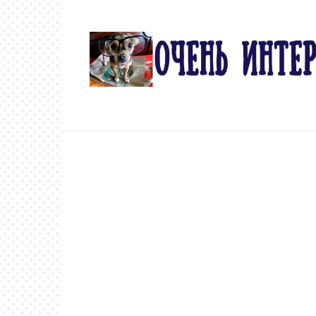
Перейти
к
контенту