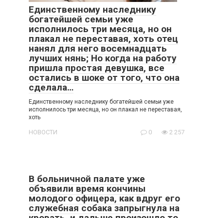
Единственному наследнику
богатейшей семьи уже
исполнилось три месяца, но он
плакал не переставая, хоть отец
нанял для него восемнадцать
лучших нянь; Но когда на работу
пришла простая девушка, все
остались в шоке от того, что она
сделала…
Единственному наследнику богатейшей семьи уже
исполнилось три месяца, но он плакал не переставая,
хоть
НОВОСТИ
0
2 257
В больничной палате уже
объявили время кончины
молодого офицера, как вдруг его
служебная собака запрыгнула на
кровать, и дальше произошло то,