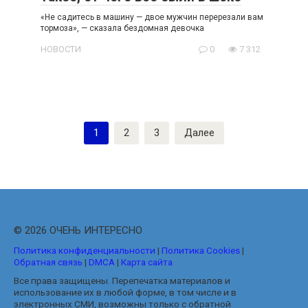
«Не садитесь в машину — двое мужчин перерезали вам
тормоза», — сказала бездомная девочка
НОВОСТИ
0
7 312
Пагинация
1
2
3
Далее
записей
© 2026 ОЧЕНЬ ИНТЕРЕСНО
Политика конфиденциальности
|
Политика Cookies
|
Обратная связь
|
DMCA
|
Карта сайта
Все права защищены. Перепечатка материалов и
использование их в любой форме, в том числе и в
электронных СМИ, возможны только с обратной